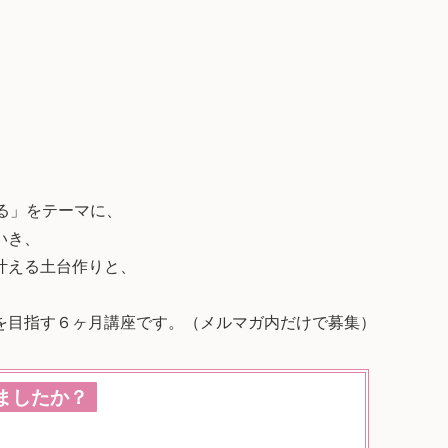
生きる」をテーマに、
いき、
叶える土台作りと、
を目指す６ヶ月講座です。（メルマガ内だけで募集）
ましたか？