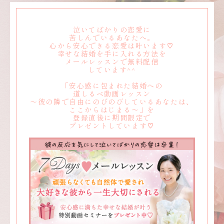
泣いてばかりの恋愛に
苦しんでいるあなたへ。
心から安心できる恋愛は叶います♡
幸せな結婚を手に入れる方法を
メールレッスンで無料配信
しています^^
「安心感に包まれた結婚への
道しるべ動画レッスン
～彼の隣で自由にのびのびしているあなたは、
ここからはじまる～」を
登録直後に期間限定で
プレゼントしています♡